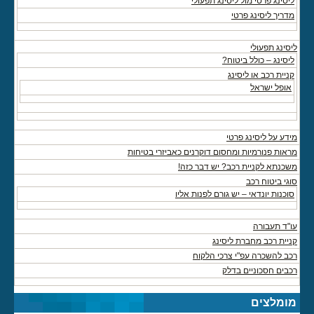
ליסינג פרטי מול ליסינג תפעולי
מדריך ליסינג פרטי
ליסינג תפעולי
ליסינג – כולל ביטוח?
קניית רכב או ליסינג
אופל ישראל
מידע על ליסינג פרטי
מראות פנורמיות ומחסום דוקרנים כאביזרי בטיחות
משכנתא לקניית רכב? יש דבר כזה!
סוגי ביטוח רכב
סוכנות יונדאי – יש גורם לפנות אליו
עו"ד תעבורה
קניית רכב מחברת ליסינג
רכב להשכרה עפ"י צרכי הלקוח
רכבים חסכוניים בדלק
מומלצים