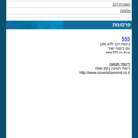
השכרת רכב
מלגזות
פרסומת
555
ביטוח רכב ללא סוכן
עם ביטוח ישיר
www.555.co.il/car
דיווחי תנועה
דיווחי תנועה בזמן אמת
http://www.israelidiamond.co.il