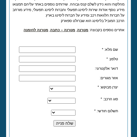
מהלקוח והוא נידון לשלם קנס גבוהה. שירותים נוספים באתר עליהם תמצאו
מידע נוסף אודות שירות ליסינג תפעולי וחברות ליסינג תפעולי, מידע מורחב
על חברות
הלוואות רכב ומידע על חברות ליסינג בארץ.
הרכב המוביל בליסינג הוא שברולט ספארק
אתרים נוספים בקבוצה:
מטרנה
,
מטרנה – כתבה
,
מטרנה להזמנה
שם מלא:
*
טלפון:
*
דואר אלקטרוני:
אזור מגורים:
יצרן מבוקש:
*
סוג הרכב:
*
תשלום חודשי:
*